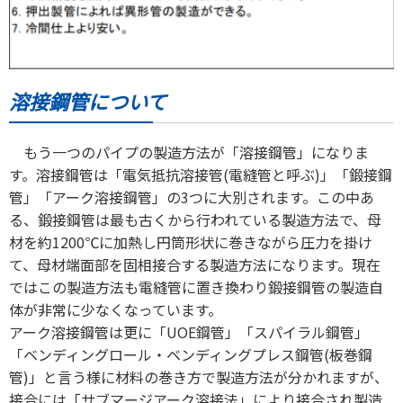
溶接鋼管について
もう一つのパイプの製造方法が「溶接鋼管」になりま
す。溶接鋼管は「電気抵抗溶接管(電縫管と呼ぶ)」「鍛接鋼
管」「アーク溶接鋼管」の3つに大別されます。この中あ
る、鍛接鋼管は最も古くから行われている製造方法で、母
材を約1200℃に加熱し円筒形状に巻きながら圧力を掛け
て、母材端面部を固相接合する製造方法になります。現在
ではこの製造方法も電縫管に置き換わり鍛接鋼管の製造自
体が非常に少なくなっています。
アーク溶接鋼管は更に「UOE鋼管」「スパイラル鋼管」
「ベンディングロール・ベンディングプレス鋼管(板巻鋼
管)」と言う様に材料の巻き方で製造方法が分かれますが、
接合には「サブマージアーク溶接法」により接合され製造