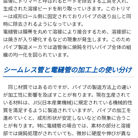
直後にトリマーと呼ばれるビードを除去する工具を入れ、
生成された溶接ビードを削り取っていきます。このトリマ
ーは成形ロール側に固定されておりパイプの送り出しと同
時に除去されるようになっています。
電縫管は鋼帯を丸めて溶接により接合するため、溶接部に
は焼きが入り硬化するなどの現象が発生します。このため
パイプ製造メーカでは造管後に焼鈍を行いパイプ全体の組
織の均一化を図られています。
シームレス管と電縫管の加工上の使い分け
同じ材質ではあるのですが、パイプの製造方法上の違い
が加工性に影響を及ぼすことが有ります。現在生産されて
いる材料は、JIS(日本産業機械)に規定されている機械的性
質を満足するように製造されていますが、パイプの加工を
進めていくと、成形形状が安定しないなどの現象に合うこ
とが有ります。特に電縫管の場合では、素材の部分と溶接
部では焼鈍処理がされていても、微妙に硬度や伸びが異な