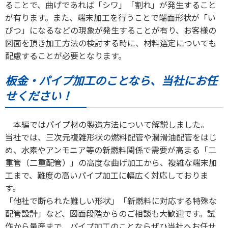
ることで、曲げであれば「シワ」「割れ」が発生すること
が有ります。また、端末加工を行うことで端面形状が「い
びつ」になるなどの現象が発生することが有り、お客様の
図面を頂き加工方法の検討する時に、材料選定についても
配慮することが必要となります。
板金・パイプ加工のことなら、当社にお任
せください！
本編ではパイプ材の製造方法について解説しました。
当社では、三次元複雑形状の燃料配管や潤滑油配管をはじ
め、水素やアンモニア等の新燃料関係で需要が高まる「二
重管（二重配管）」の高度な曲げ加工から、複雑な端末加
工まで、難度の高いパイプ加工に幅広く対応しておりま
す。
「他社で断られた難しい形状」「新燃料に対応する特殊な
配管設計」など、図面段階からのご相談も大歓迎です。試
作から量産まで、パイプ加工のことならぜひ当社へお任せ