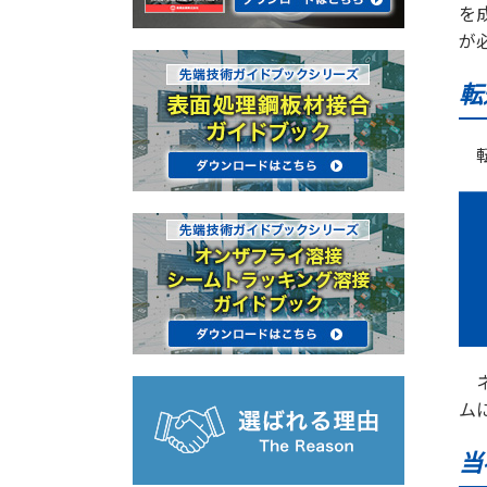
を
が
転
ム
当