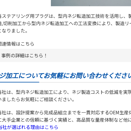
当ステアリング用プラグは、型内ネジ転造加工技術を活用し、製
造₊切削加工から型内ネジ転造加工への工法変換により、製造リ
となりました。
関連情報はこちら
事例の詳細はこちら！
ジ加工についてお気軽にお問い合わせくださ
当社は、型内ネジ転造加工により、ネジ製造コストの低減を実
いましたらお気軽にご相談ください。
当社は、設計提案から完成品組立までを一貫対応するOEM生産
に大手企業との信頼に基づく実績と、高品質な量産体制など他
>当社が選ばれる理由はこちら