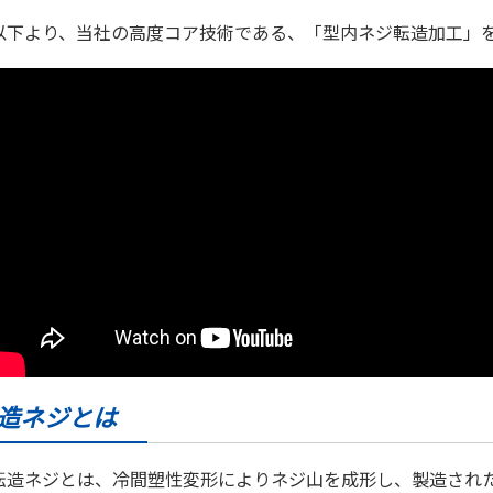
以下より、当社の高度コア技術である、「型内ネジ転造加工」
造ネジとは
転造ネジとは、冷間塑性変形によりネジ山を成形し、製造され