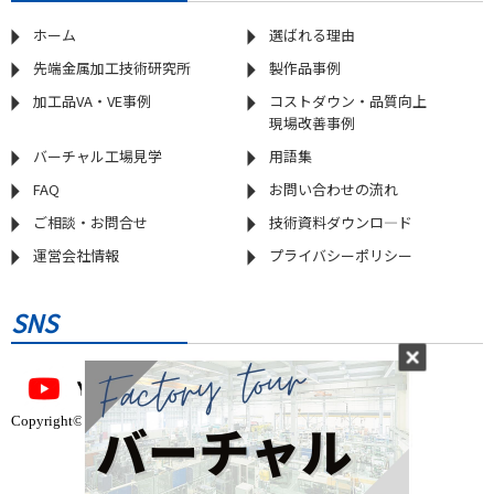
ホーム
選ばれる理由
先端金属加工技術研究所
製作品事例
加工品VA・VE事例
コストダウン・品質向上
現場改善事例
バーチャル工場見学
用語集
FAQ
お問い合わせの流れ
ご相談・お問合せ
技術資料ダウンロ―ド
運営会社情報
プライバシーポリシー
SNS
Copyright©2020-2024 金属塑性加工.com All Rights Reserved.