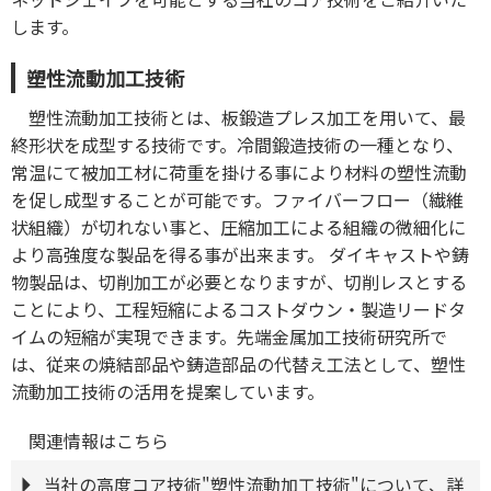
します。
塑性流動加工技術
塑性流動加工技術とは、板鍛造プレス加工を用いて、最
終形状を成型する技術です。冷間鍛造技術の一種となり、
常温にて被加工材に荷重を掛ける事により材料の塑性流動
を促し成型することが可能です。ファイバーフロー（繊維
状組織）が切れない事と、圧縮加工による組織の微細化に
より高強度な製品を得る事が出来ます。 ダイキャストや鋳
物製品は、切削加工が必要となりますが、切削レスとする
ことにより、工程短縮によるコストダウン・製造リードタ
イムの短縮が実現できます。先端金属加工技術研究所で
は、従来の焼結部品や鋳造部品の代替え工法として、塑性
流動加工技術の活用を提案しています。
関連情報はこちら
当社の高度コア技術"塑性流動加工技術"について、詳