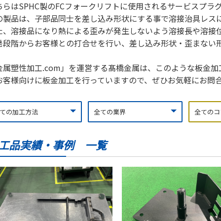
ちらはSPHC製のFCフォークリフトに使用されるサービスプラ
の製品は、子部品同士を差し込み形状にする事で溶接治具レス
た、溶接品になり熱による歪みが発生しないよう溶接長や溶接
発段階からお客様との打合せを行い、差し込み形状・歪まない
金属塑性加工.com」を運営する髙橋金属は、このような板金
お客様向けに板金加工を行っていますので、ぜひお気軽にお問
工品実績・事例 一覧