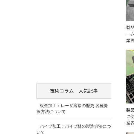
製
ー
業
技術コラム 人気記事
板金加工：レーザ溶接の歴史 各種発
製
振方法について
に
業
パイプ加工：パイプ材の製造方法につ
いて