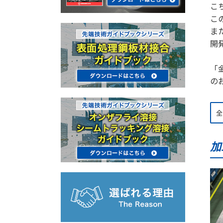
こ
こ
ま
開
「
の
加