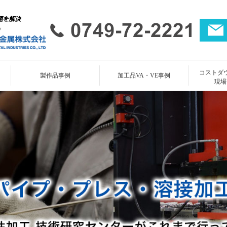
題を解決
コストダ
所
製作品事例
加工品VA・VE事例
現場