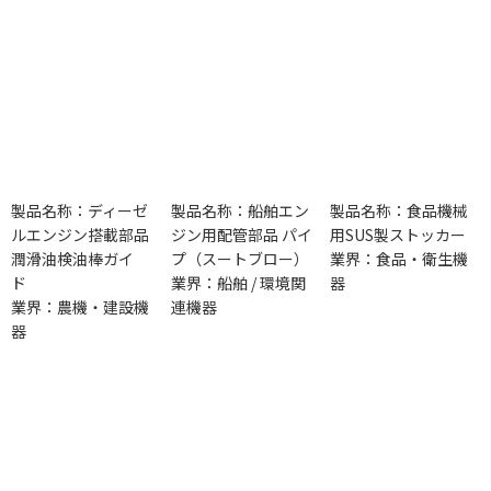
製品名称：ディーゼ
製品名称：船舶エン
製品名称：食品機械
ルエンジン搭載部品
ジン用配管部品 パイ
用SUS製ストッカー
潤滑油検油棒ガイ
プ（スートブロー）
業界：食品・衛生機
ド
業界：船舶 / 環境関
器
業界：農機・建設機
連機器
器