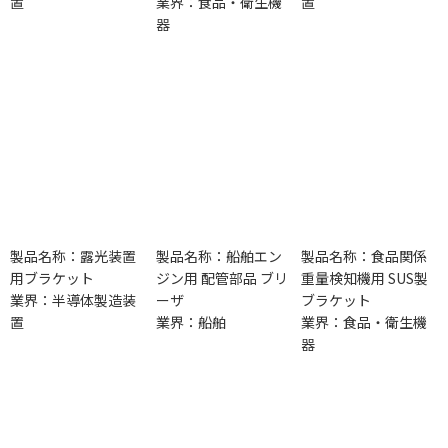
置
業界：食品・衛生機
置
器
製品名称：露光装置
製品名称：船舶エン
製品名称：食品関係
用ブラケット
ジン用 配管部品 ブリ
重量検知機用 SUS製
業界：半導体製造装
ーザ
ブラケット
置
業界：船舶
業界：食品・衛生機
器