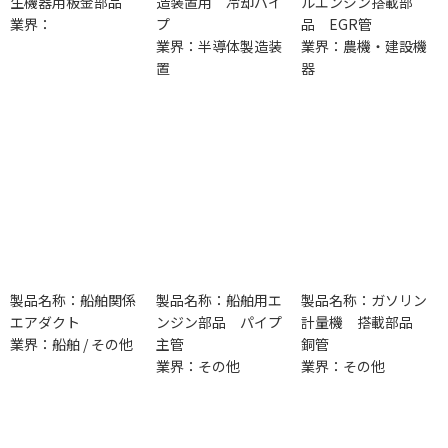
生機器用板金部品
造装置用 冷却パイ
ルエンジン搭載部
業界：
プ
品 EGR管
業界：半導体製造装
業界：農機・建設機
置
器
製品名称：船舶関係
製品名称：船舶用エ
製品名称：ガソリン
エアダクト
ンジン部品 パイプ
計量機 搭載部品
業界：船舶 / その他
主管
銅管
業界：その他
業界：その他