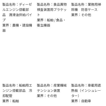
製品名称：ディーゼ
製品名称：食品異物
製品名称：業務用掃
ルエンジン搭載部
検査装置用ブラケッ
除機 防音ケース
品 潤滑油供給パイ
ト
業界：その他
プ
業界：船舶 / 食品・
業界：農機・建設機
衛生機器
器
製品名称：船舶用エ
製品名称：産業機械
製品名称：車載用遮
ンジン搭載部品 冷
テンション装置
熱板（インシュレー
却配管
業界：その他
ター）
業界：船舶
業界：自動車