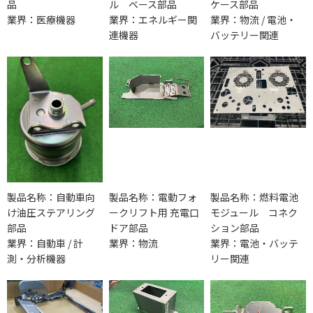
品
ル ベース部品
ケース部品
業界：医療機器
業界：エネルギー関
業界：物流 / 電池・
連機器
バッテリー関連
製品名称：自動車向
製品名称：電動フォ
製品名称：燃料電池
け油圧ステアリング
ークリフト用 充電口
モジュール コネク
部品
ドア部品
ション部品
業界：自動車 / 計
業界：物流
業界：電池・バッテ
測・分析機器
リー関連