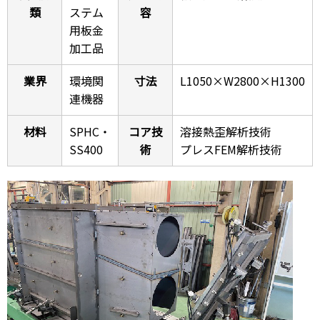
類
ステム
容
用板金
加工品
業界
環境関
寸法
L1050×W2800×H1300
連機器
材料
SPHC・
コア技
溶接熱歪解析技術
SS400
術
プレスFEM解析技術