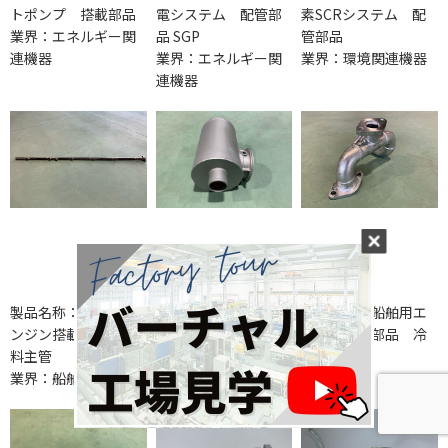
トポンプ 搭載部品
電システム 配管部
素SCRシステム 配
業界：エネルギー関
品 SGP
管部品
連機器
業界：エネルギー関
業界：環境関連機器
連機器
製品名称：船舶用エ
製品名称：船舶用中
製品名称：船舶用エ
ンジン搭載部品 燃
型エンジン搭載部品
ンジン搭載部品 冷
料主管
二重冷却水配管
却水配管
業界：船舶
業界：船舶
業界：船舶