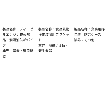
製品名称：ディーゼ
製品名称：食品異物
製品名称：業務用掃
ルエンジン搭載部
検査装置用ブラケッ
除機 防音ケース
品 潤滑油供給パイ
ト
業界：その他
プ
業界：船舶 / 食品・
業界：農機・建設機
衛生機器
器