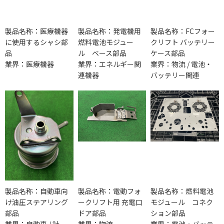
製品名称：医療機器
製品名称：発電機用
製品名称：FCフォー
に使用するシャシ部
燃料電池モジュー
クリフト バッテリー
品
ル ベース部品
ケース部品
業界：医療機器
業界：エネルギー関
業界：物流 / 電池・
連機器
バッテリー関連
製品名称：自動車向
製品名称：電動フォ
製品名称：燃料電池
け油圧ステアリング
ークリフト用 充電口
モジュール コネク
部品
ドア部品
ション部品
業界：自動車 / 計
業界：物流
業界：電池・バッテ