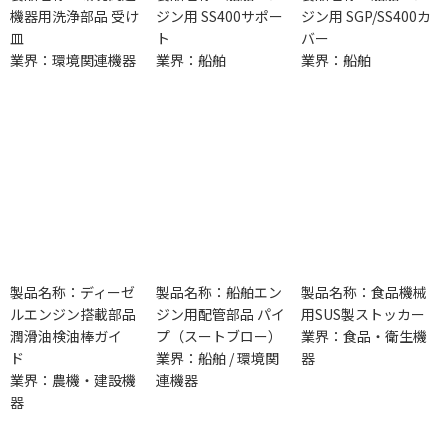
機器用洗浄部品 受け
ジン用 SS400サポー
ジン用 SGP/SS400カ
皿
ト
バー
業界：環境関連機器
業界：船舶
業界：船舶
製品名称：ディーゼ
製品名称：船舶エン
製品名称：食品機械
ルエンジン搭載部品
ジン用配管部品 パイ
用SUS製ストッカー
潤滑油検油棒ガイ
プ（スートブロー）
業界：食品・衛生機
ド
業界：船舶 / 環境関
器
業界：農機・建設機
連機器
器