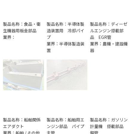
製品名称：食品・衛
製品名称：半導体製
製品名称：ディーゼ
生機器用板金部品
造装置用 冷却パイ
ルエンジン搭載部
業界：
プ
品 EGR管
業界：半導体製造装
業界：農機・建設機
置
器
製品名称：船舶関係
製品名称：船舶用エ
製品名称：ガソリン
エアダクト
ンジン部品 パイプ
計量機 搭載部品
業界：船舶 / その他
主管
銅管