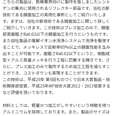
こちらの製品は、医療業界向けに製作を致しましたレント
ゲンの集光に使用されるリフレクター部品です。当社の新
技術である鏡面加工の実用化事例としてご紹介いたしま
す。まずは、当社の新技術である鏡面加工に関して詳しく
ご紹介していきます。この技術はプレス加工のみで、鏡面
部表面粗さRa0.02以下の鏡面加工を行うというものです。
また自社製品の電解イオン水洗浄システムで洗浄を駆使す
ることで、メッキレスで反射率85%以上の鏡面性能を生み
出すことが可能です。面粗さRa0.02以下というと、樹脂成
型＋アルミ蒸着メッキを行う工程に匹敵する輝きです。さ
らに、プレス加工のみで製作するため加工工程を減らすこ
とができ、コストダウンも実現することができます。
この技術は、平成25年 第5回ものづくり日本大賞製品・技
術開発部受賞、平成25年MF技術大賞2012・2013受賞する
など評価を頂いております。
材料としては、軽量かつ加工がしやすいという特徴を持つ
アルミニウムを採用しております。また、製品のサイズは