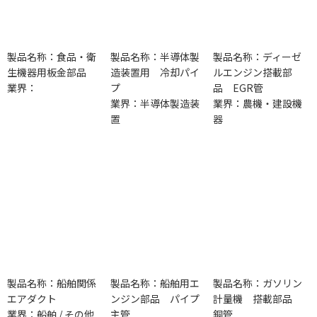
製品名称：食品・衛
製品名称：半導体製
製品名称：ディーゼ
生機器用板金部品
造装置用 冷却パイ
ルエンジン搭載部
業界：
プ
品 EGR管
業界：半導体製造装
業界：農機・建設機
置
器
製品名称：船舶関係
製品名称：船舶用エ
製品名称：ガソリン
エアダクト
ンジン部品 パイプ
計量機 搭載部品
業界：船舶 / その他
主管
銅管