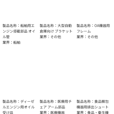
製品名称：船舶用エ
製品名称：大型自動
製品名称：OA機器用
ンジン搭載部品 オイ
倉庫向け ブラケット
フレーム
ル管
業界：その他
業界：その他
業界：船舶
製品名称：ディーゼ
製品名称：医療用チ
製品名称：食品梱包
ルエンジン用オイル
ェア アーム部品
機器用排出シュート
受け皿
業界：医療機器
業界：食品・衛生機