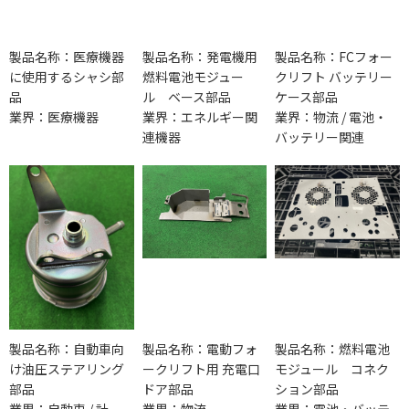
製品名称：医療機器
製品名称：発電機用
製品名称：FCフォー
に使用するシャシ部
燃料電池モジュー
クリフト バッテリー
品
ル ベース部品
ケース部品
業界：医療機器
業界：エネルギー関
業界：物流 / 電池・
連機器
バッテリー関連
製品名称：自動車向
製品名称：電動フォ
製品名称：燃料電池
け油圧ステアリング
ークリフト用 充電口
モジュール コネク
部品
ドア部品
ション部品
業界：自動車 / 計
業界：物流
業界：電池・バッテ