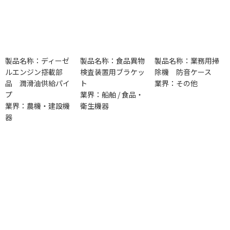
製品名称：ディーゼ
製品名称：食品異物
製品名称：業務用掃
ルエンジン搭載部
検査装置用ブラケッ
除機 防音ケース
品 潤滑油供給パイ
ト
業界：その他
プ
業界：船舶 / 食品・
業界：農機・建設機
衛生機器
器