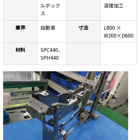
ルボック
溶接加工
ス
業界
自動車
寸法
L800 ×
W200×D600
材料
SPC440、
SPH440