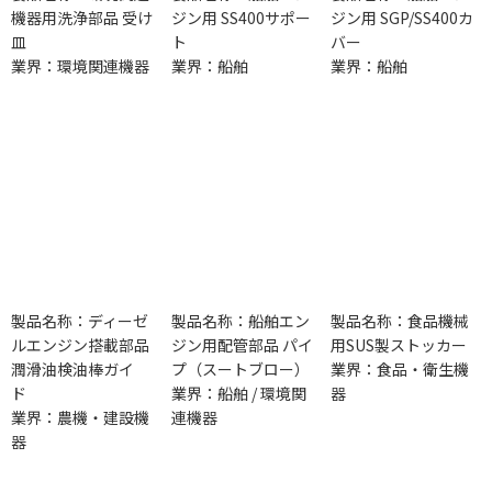
機器用洗浄部品 受け
ジン用 SS400サポー
ジン用 SGP/SS400カ
皿
ト
バー
業界：環境関連機器
業界：船舶
業界：船舶
製品名称：ディーゼ
製品名称：船舶エン
製品名称：食品機械
ルエンジン搭載部品
ジン用配管部品 パイ
用SUS製ストッカー
潤滑油検油棒ガイ
プ（スートブロー）
業界：食品・衛生機
ド
業界：船舶 / 環境関
器
業界：農機・建設機
連機器
器