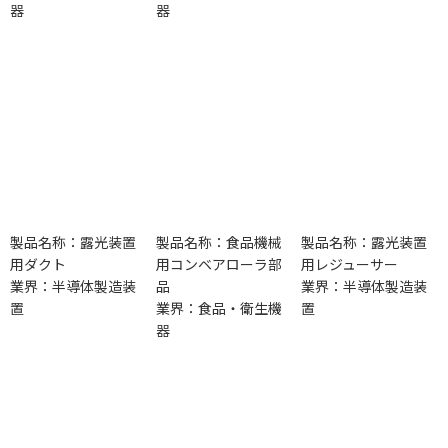
器
器
製品名称：露光装置
製品名称：食品機械
製品名称：露光装置
用ダクト
用コンベアローラ部
用レジューサー
業界：半導体製造装
品
業界：半導体製造装
置
業界：食品・衛生機
置
器