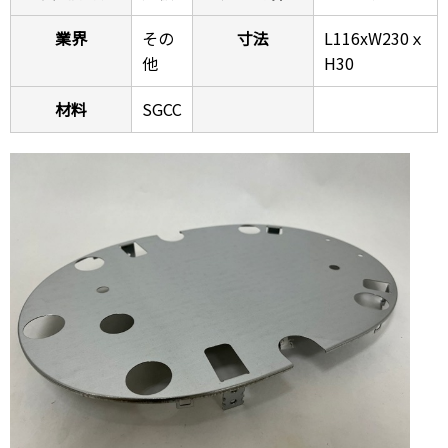
業界
その
寸法
L116xW230ｘ
他
H30
材料
SGCC