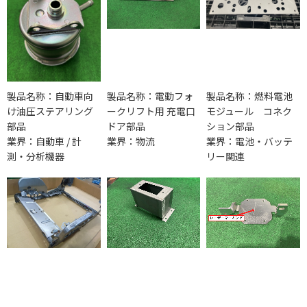
製品名称：自動車向
製品名称：電動フォ
製品名称：燃料電池
け油圧ステアリング
ークリフト用 充電口
モジュール コネク
部品
ドア部品
ション部品
業界：自動車 / 計
業界：物流
業界：電池・バッテ
測・分析機器
リー関連