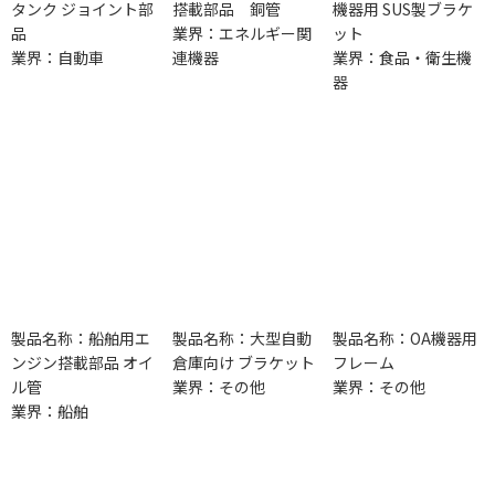
タンク ジョイント部
搭載部品 銅管
機器用 SUS製ブラケ
品
業界：エネルギー関
ット
業界：自動車
連機器
業界：食品・衛生機
器
製品名称：船舶用エ
製品名称：大型自動
製品名称：OA機器用
ンジン搭載部品 オイ
倉庫向け ブラケット
フレーム
ル管
業界：その他
業界：その他
業界：船舶