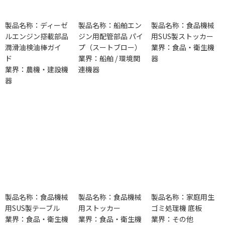
製品名称：ディーゼ
製品名称：船舶エン
製品名称：食品機械
ルエンジン搭載部品
ジン用配管部品 パイ
用SUS製ストッカー
潤滑油検油棒ガイ
プ（スートブロー）
業界：食品・衛生機
ド
業界：船舶 / 環境関
器
業界：農機・建設機
連機器
器
製品名称：食品機械
製品名称：食品機械
製品名称：家庭用生
用SUS製テーブル
用ストッカー
ゴミ処理機 底板
業界：食品・衛生機
業界：食品・衛生機
業界：その他