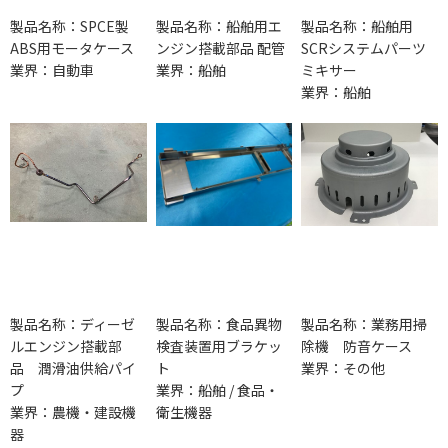
製品名称：SPCE製
製品名称：船舶用エ
製品名称：船舶用
ABS用モータケース
ンジン搭載部品 配管
SCRシステムパーツ
業界：自動車
業界：船舶
ミキサー
業界：船舶
製品名称：ディーゼ
製品名称：食品異物
製品名称：業務用掃
ルエンジン搭載部
検査装置用ブラケッ
除機 防音ケース
品 潤滑油供給パイ
ト
業界：その他
プ
業界：船舶 / 食品・
業界：農機・建設機
衛生機器
器