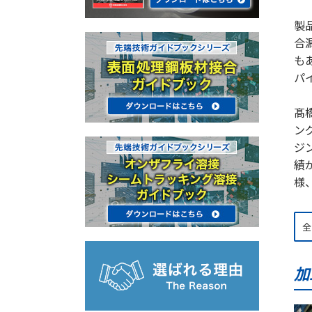
製
合
も
パ
髙
ン
ジ
績
様
加