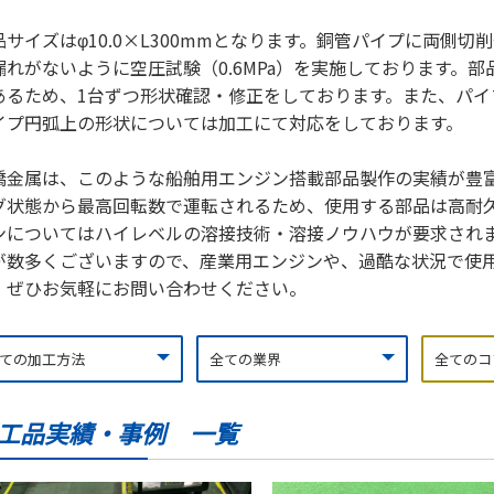
品サイズはφ10.0×L300mmとなります。銅管パイプに両側
漏れがないように空圧試験（0.6MPa）を実施しております。
あるため、1台ずつ形状確認・修正をしております。また、パイ
イプ円弧上の形状については加工にて対応をしております。
橋金属は、このような船舶用エンジン搭載部品製作の実績が豊
グ状態から最高回転数で運転されるため、使用する部品は高耐
ンについてはハイレベルの溶接技術・溶接ノウハウが要求され
が数多くございますので、産業用エンジンや、過酷な状況で使
、ぜひお気軽にお問い合わせください。
工品実績・事例 一覧