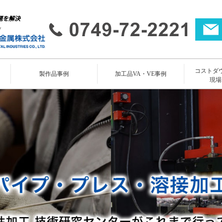
題を解決
コストダ
所
製作品事例
加工品VA・VE事例
現場