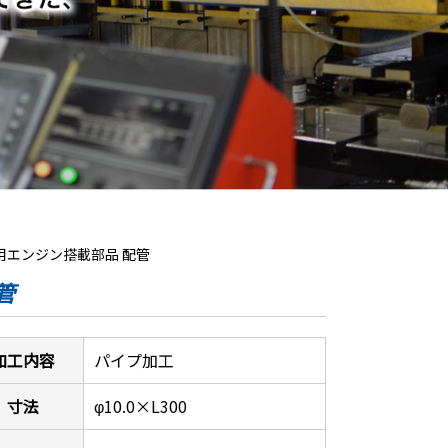
用エンジン搭載部品 配管
管
加工内容
パイプ加工
寸法
φ10.0×L300