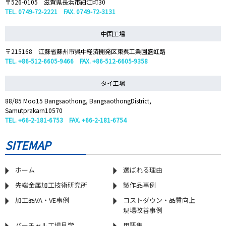
〒526-0105 滋賀県長浜市細江町30
TEL. 0749-72-2221 FAX. 0749-72-3131
中国工場
〒215168 江蘇省蘇州市呉中経済開発区東呉工業園盛虹路
TEL. +86-512-6605-9466 FAX. +86-512-6605-9358
タイ工場
88/85 Moo15 Bangsaothong, BangsaothongDistrict,
Samutprakarn10570
TEL. +66-2-181-6753 FAX. +66-2-181-6754
SITEMAP
ホーム
選ばれる理由
先端金属加工技術研究所
製作品事例
加工品VA・VE事例
コストダウン・品質向上
現場改善事例
バーチャル工場見学
用語集