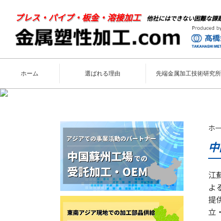
プレス・パイプ・板金・溶接加工
他社にはできない困難な課
ホーム
選ばれる理由
先端金属加工技術研究
ホ
中
江
よ
提
立