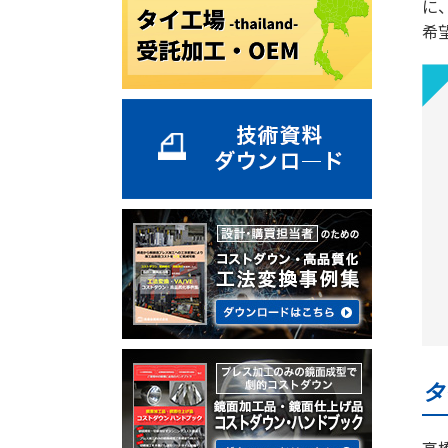
に
希
タ