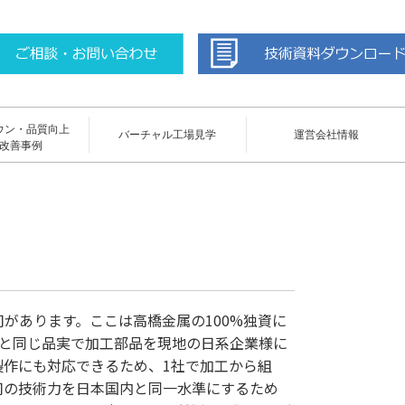
ウン・品質向上
バーチャル工場見学
運営会社情報
改善事例
があります。ここは高橋金属の100%独資に
場と同じ品実で加工部品を現地の日系企業様に
製作にも対応できるため、1社で加工から組
司の技術力を日本国内と同一水準にするため