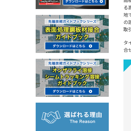
高
る
地
の
取
タ
合