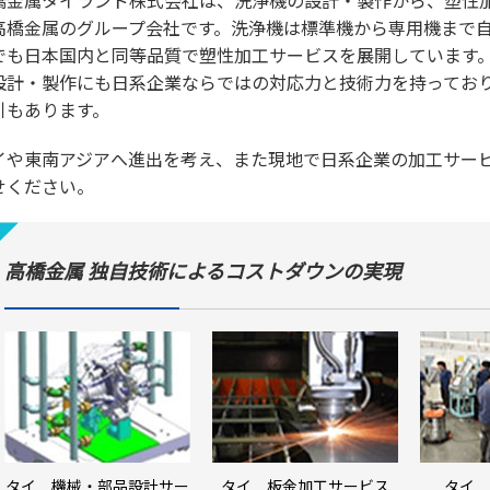
橋金属タイランド株式会社は、洗浄機の設計・製作から、塑性
高橋金属のグループ会社です。洗浄機は標準機から専用機まで
でも日本国内と同等品質で塑性加工サービスを展開しています
設計・製作にも日系企業ならではの対応力と技術力を持ってお
引もあります。
イや東南アジアへ進出を考え、また現地で日系企業の加工サー
せください。
高橋金属 独自技術によるコストダウンの実現
タイ 機械・部品設計サー
タイ 板金加工サービス
タイ 