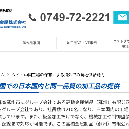
題を解決
コストダ
所
製作品事例
加工品VA・VE事例
現場
ーム
タイ・中国工場の保有による海外での現地供給能力
国での日本国内と同一品質の加工品の提供
蘇省蘇州市にグループ会社である高橋金属制品（蘇州）有限公司
るグループ会社であり、社員数は210名になり、日本国内の工
供しています。また、板金加工だけでなく、機械加工や制御盤
・配線まで対応が可能です。この高橋金属制品（蘇州）有限公