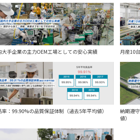
内大手企業の主力OEM工場としての安心実績
月産10
品率：99.90%の品質保証体制（過去5年平均値）
納期遵守
値）