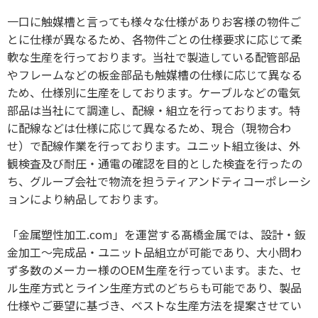
一口に触媒槽と言っても様々な仕様がありお客様の物件ご
とに仕様が異なるため、各物件ごとの仕様要求に応じて柔
軟な生産を行っております。当社で製造している配管部品
やフレームなどの板金部品も触媒槽の仕様に応じて異なる
ため、仕様別に生産をしております。ケーブルなどの電気
部品は当社にて調達し、配線・組立を行っております。特
に配線などは仕様に応じて異なるため、現合（現物合わ
せ）で配線作業を行っております。ユニット組立後は、外
観検査及び耐圧・通電の確認を目的とした検査を行ったの
ち、グループ会社で物流を担うティアンドティコーポレーシ
ョンにより納品しております。
「金属塑性加工.com」を運営する髙橋金属では、設計・鈑
金加工～完成品・ユニット品組立が可能であり、大小問わ
ず多数のメーカー様のOEM生産を行っています。また、セ
ル生産方式とライン生産方式のどちらも可能であり、製品
仕様やご要望に基づき、ベストな生産方法を提案させてい