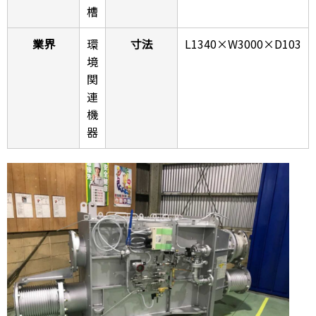
槽
業界
環
寸法
L1340×W3000×D103
境
関
連
機
器