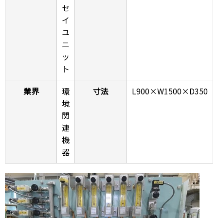
セ
イ
ユ
ニ
ッ
ト
業界
環
寸法
L900×W1500×D350
境
関
連
機
器