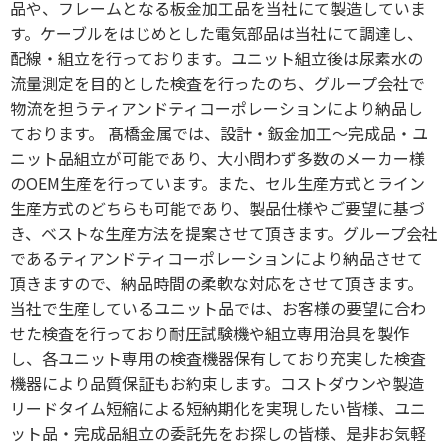
品や、フレームとなる板金加工品を当社にて製造していま
す。ケーブルをはじめとした電気部品は当社にて調達し、
配線・組立を行っております。ユニット組立後は尿素水の
流量測定を目的とした検査を行ったのち、グループ会社で
物流を担うティアンドティコーポレーションにより納品し
ております。 髙橋金属では、設計・鈑金加工～完成品・ユ
ニット品組立が可能であり、大小問わず多数のメーカー様
のOEM生産を行っています。また、セル生産方式とライン
生産方式のどちらも可能であり、製品仕様やご要望に基づ
き、ベストな生産方法を提案させて頂きます。グループ会社
であるティアンドティコーポレーションにより納品させて
頂きますので、納品時間の柔軟な対応をさせて頂きます。
当社で生産しているユニット品では、お客様の要望に合わ
せた検査を行っており耐圧試験機や組立専用治具を製作
し、各ユニット専用の検査機器保有しており充実した検査
機器により品質保証もお約束します。コストダウンや製造
リードタイム短縮による短納期化を実現したい皆様、ユニ
ット品・完成品組立の委託先をお探しの皆様、是非お気軽