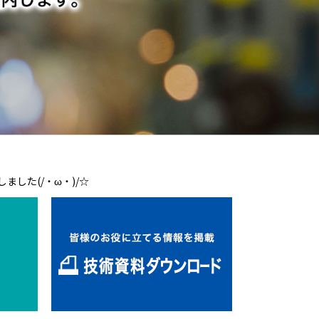
ました(/・ω・)/☆