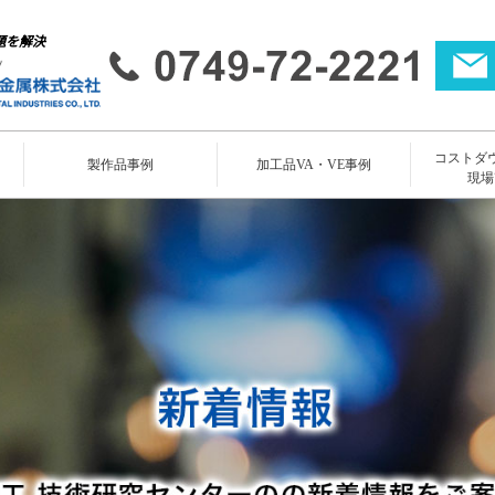
題を解決
コストダ
所
製作品事例
加工品VA・VE事例
現場