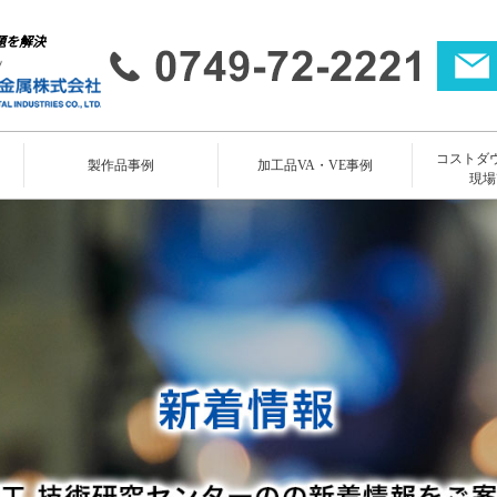
題を解決
コストダ
所
製作品事例
加工品VA・VE事例
現場