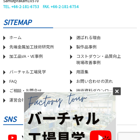
Samutprakarn10570
TEL. +66-2-181-6753 FAX. +66-2-181-6754
SITEMAP
ホーム
選ばれる理由
先端金属加工技術研究所
製作品事例
加工品VA・VE事例
コストダウン・品質向上
現場改善事例
バーチャル工場見学
用語集
FAQ
お問い合わせの流れ
ご相談・お問合せ
技術資料ダウンロ―ド
運営会社情報
プライバシーポリシー
SNS